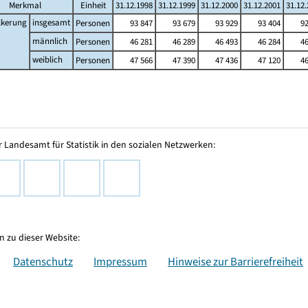
Merkmal
Einheit
31.12.1998
31.12.1999
31.12.2000
31.12.2001
31.12
lkerung
insgesamt
Personen
93 847
93 679
93 929
93 404
92
männlich
Personen
46 281
46 289
46 493
46 284
46
weiblich
Personen
47 566
47 390
47 436
47 120
46
 Landesamt für Statistik in den sozialen Netzwerken:
 zu dieser Website:
Datenschutz
Impressum
Hinweise zur Barrierefreiheit