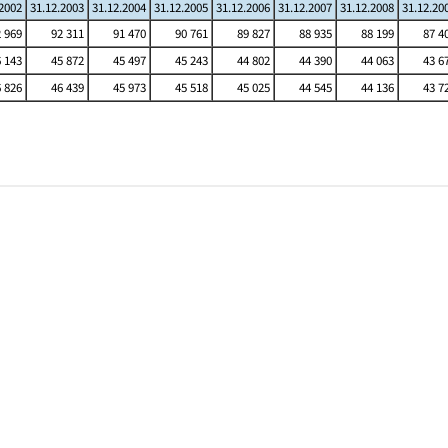
.2002
31.12.2003
31.12.2004
31.12.2005
31.12.2006
31.12.2007
31.12.2008
31.12.20
 969
92 311
91 470
90 761
89 827
88 935
88 199
87 4
 143
45 872
45 497
45 243
44 802
44 390
44 063
43 6
 826
46 439
45 973
45 518
45 025
44 545
44 136
43 7