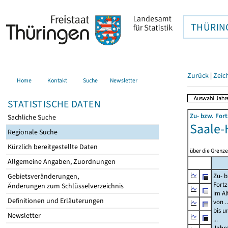
THÜRIN
Zurück
|
Zeic
Home
Kontakt
Suche
Newsletter
STATISTISCHE DATEN
Zu- bzw. For
Sachliche Suche
Saale-
Regionale Suche
Kürzlich bereitgestellte Daten
über die Grenze
Allgemeine Angaben, Zuordnungen
Gebietsveränderungen,
Zu- b
Fort
Änderungen zum Schlüsselverzeichnis
im Al
Definitionen und Erläuterungen
von ..
bis u
Newsletter
...
Jahr