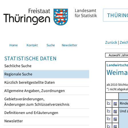
THÜRIN
Zurück
|
Zeic
Home
Kontakt
Suche
Newsletter
STATISTISCHE DATEN
Landwirtscha
Sachliche Suche
Weimar
Regionale Suche
Kürzlich bereitgestellte Daten
ab 2010 Sticht
*) nicht abgeka
Allgemeine Angaben, Zuordnungen
Gebietsveränderungen,
Rind
Änderungen zum Schlüsselverzeichnis
Und 
Definitionen und Erläuterungen
Newsletter