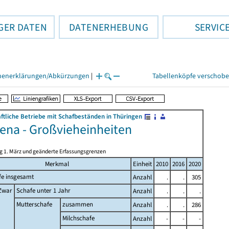
GER DATEN
DATENERHEBUNG
SERVIC
henerklärungen/Abkürzungen
|
Tabellenköpfe verschob
ftliche Betriebe mit Schafbeständen in Thüringen
Jena - Großvieheinheiten
ag 1. März und geänderte Erfassungsgrenzen
Merkmal
Einheit
2010
2016
2020
fe insgesamt
Anzahl
.
.
305
Zwar
Schafe unter 1 Jahr
Anzahl
.
.
.
Mutterschafe
zusammen
Anzahl
.
.
286
Milchschafe
Anzahl
-
-
-