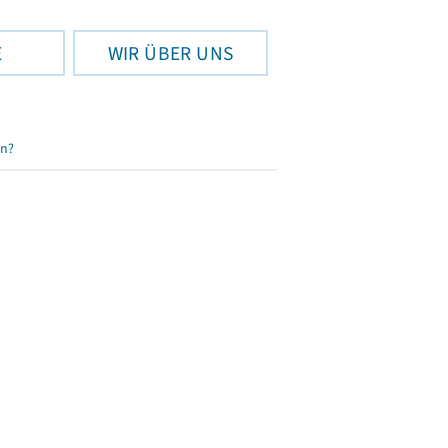
E
WIR ÜBER UNS
en?