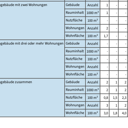
gebäude mit zwei Wohnungen
Gebäude
Anzahl
1
-
-
Rauminhalt
1000 m³
1
-
-
Nutzfläche
100 m²
-
-
-
Wohnungen
Anzahl
2
-
-
Wohnfläche
100 m²
1,7
-
-
gebäude mit drei oder mehr Wohnungen
Gebäude
Anzahl
-
-
-
Rauminhalt
1000 m³
-
-
-
Nutzfläche
100 m²
-
-
-
Wohnungen
Anzahl
-
-
-
Wohnfläche
100 m²
-
-
-
gebäude zusammen
Gebäude
Anzahl
2
1
2
Rauminhalt
1000 m³
2
1
2
Nutzfläche
100 m²
0,8
1,5
2,3
Wohnungen
Anzahl
3
1
2
Wohnfläche
100 m²
3,0
1,8
4,0