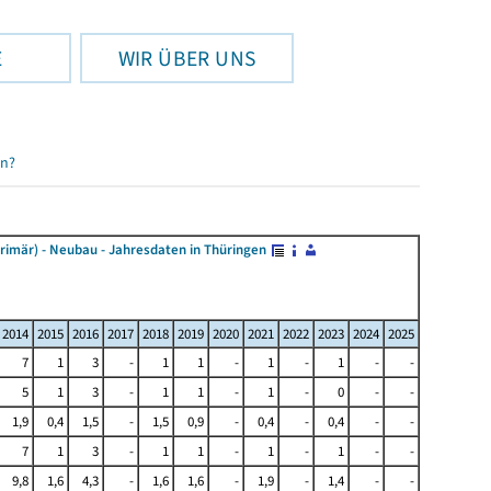
E
WIR ÜBER UNS
en?
mär) - Neubau - Jahresdaten in Thüringen
2014
2015
2016
2017
2018
2019
2020
2021
2022
2023
2024
2025
7
1
3
-
1
1
-
1
-
1
-
-
5
1
3
-
1
1
-
1
-
0
-
-
1,9
0,4
1,5
-
1,5
0,9
-
0,4
-
0,4
-
-
7
1
3
-
1
1
-
1
-
1
-
-
9,8
1,6
4,3
-
1,6
1,6
-
1,9
-
1,4
-
-