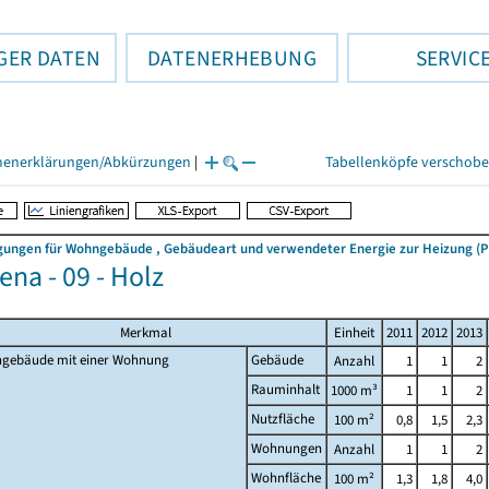
GER DATEN
DATENERHEBUNG
SERVIC
henerklärungen/Abkürzungen
|
Tabellenköpfe verschob
ngen für Wohngebäude , Gebäudeart und verwendeter Energie zur Heizung (Pri
ena - 09 - Holz
Merkmal
Einheit
2011
2012
2013
gebäude mit einer Wohnung
Gebäude
Anzahl
1
1
2
Rauminhalt
1000 m³
1
1
2
Nutzfläche
100 m²
0,8
1,5
2,3
Wohnungen
Anzahl
1
1
2
Wohnfläche
100 m²
1,3
1,8
4,0