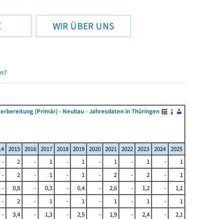
E
WIR ÜBER UNS
en?
ereitung (Primär) - Neubau - Jahresdaten in Thüringen
14
2015
2016
2017
2018
2019
2020
2021
2022
2023
2024
2025
-
2
-
1
-
1
-
1
-
1
-
1
-
2
-
1
-
1
-
2
-
2
-
1
-
0,8
-
0,3
-
0,4
-
2,6
-
1,2
-
1,1
-
2
-
1
-
1
-
1
-
1
-
1
-
3,4
-
1,3
-
2,5
-
1,9
-
2,4
-
2,1