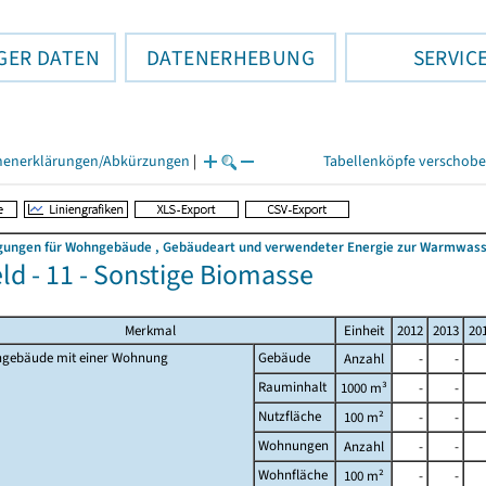
GER DATEN
DATENERHEBUNG
SERVIC
henerklärungen/Abkürzungen
|
Tabellenköpfe verschob
ngen für Wohngebäude , Gebäudeart und verwendeter Energie zur Warmwasserb
ld - 11 - Sonstige Biomasse
Merkmal
Einheit
2012
2013
20
gebäude mit einer Wohnung
Gebäude
Anzahl
-
-
Rauminhalt
1000 m³
-
-
Nutzfläche
100 m²
-
-
Wohnungen
Anzahl
-
-
Wohnfläche
100 m²
-
-