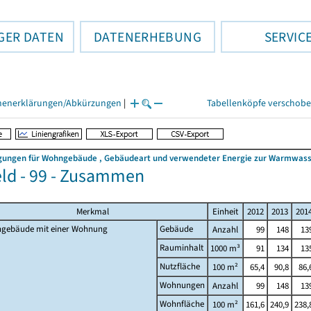
GER DATEN
DATENERHEBUNG
SERVIC
henerklärungen/Abkürzungen
|
Tabellenköpfe verschob
ngen für Wohngebäude , Gebäudeart und verwendeter Energie zur Warmwasserb
eld - 99 - Zusammen
Merkmal
Einheit
2012
2013
201
gebäude mit einer Wohnung
Gebäude
Anzahl
99
148
13
Rauminhalt
1000 m³
91
134
13
Nutzfläche
100 m²
65,4
90,8
86,
Wohnungen
Anzahl
99
148
13
Wohnfläche
100 m²
161,6
240,9
238,