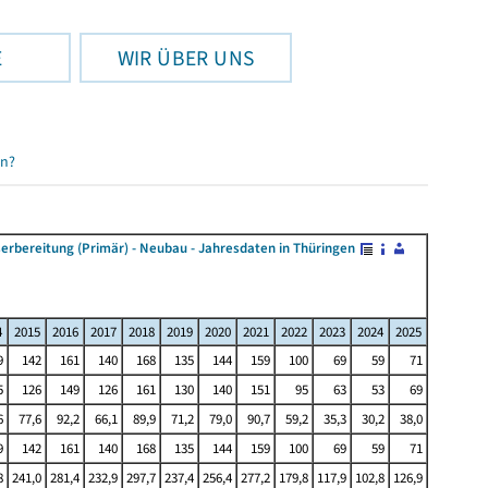
E
WIR ÜBER UNS
en?
ereitung (Primär) - Neubau - Jahresdaten in Thüringen
4
2015
2016
2017
2018
2019
2020
2021
2022
2023
2024
2025
9
142
161
140
168
135
144
159
100
69
59
71
5
126
149
126
161
130
140
151
95
63
53
69
6
77,6
92,2
66,1
89,9
71,2
79,0
90,7
59,2
35,3
30,2
38,0
9
142
161
140
168
135
144
159
100
69
59
71
8
241,0
281,4
232,9
297,7
237,4
256,4
277,2
179,8
117,9
102,8
126,9