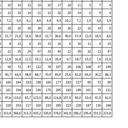
1
10
10
15
15
10
17
18
11
5
7
4
5
13
10
14
21
13
20
20
14
6
9
4
4
7,2
6,0
6,1
8,6
4,4
9,4
10,1
7,1
2,5
3,8
1,9
2
20
20
30
30
20
34
36
22
10
14
8
4
21,7
21,8
31,6
38,9
22,7
36,6
40,0
27,4
12,4
18,5
8,6
8
8
13
8
15
15
16
6
16
11
6
15
5
22
35
24
47
33
45
12
39
32
13
47
0
12,8
16,8
11,5
25,1
12,4
26,4
6,7
18,7
15,5
7,6
21,6
5
58
72
47
122
78
107
28
106
108
57
169
0
50,7
63,4
48,8
88,7
70,9
85,0
25,6
81,0
65,0
30,2
88,3
8
160
184
163
198
160
177
183
127
85
72
90
6
161
194
164
230
175
205
183
149
101
75
121
1
97,6
115,0
83,7
123,5
88,0
114,8
107,5
85,0
53,4
41,5
61,5
6
220
253
217
320
233
285
223
228
187
130
248
1
313,4
366,6
313,3
425,2
330,9
378,0
342,8
288,2
195,4
151,5
223,8