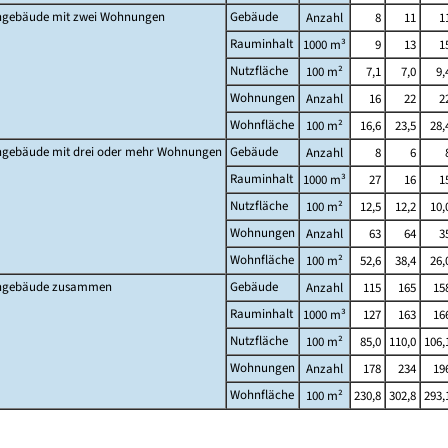
gebäude mit zwei Wohnungen
Gebäude
Anzahl
8
11
1
Rauminhalt
1000 m³
9
13
1
Nutzfläche
100 m²
7,1
7,0
9,
Wohnungen
Anzahl
16
22
2
Wohnfläche
100 m²
16,6
23,5
28,
gebäude mit drei oder mehr Wohnungen
Gebäude
Anzahl
8
6
Rauminhalt
1000 m³
27
16
1
Nutzfläche
100 m²
12,5
12,2
10,
Wohnungen
Anzahl
63
64
3
Wohnfläche
100 m²
52,6
38,4
26,
gebäude zusammen
Gebäude
Anzahl
115
165
15
Rauminhalt
1000 m³
127
163
16
Nutzfläche
100 m²
85,0
110,0
106,
Wohnungen
Anzahl
178
234
19
Wohnfläche
100 m²
230,8
302,8
293,