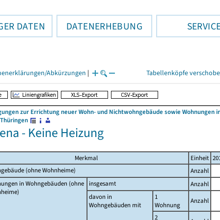
GER DATEN
DATENERHEBUNG
SERVIC
henerklärungen/Abkürzungen
|
Tabellenköpfe verschob
ungen zur Errichtung neuer Wohn- und Nichtwohngebäude sowie Wohnungen in
 Thüringen
Jena - Keine Heizung
Merkmal
Einheit
20
gebäude (ohne Wohnheime)
Anzahl
ungen in Wohngebäuden (ohne
insgesamt
Anzahl
heime)
davon in
1
Anzahl
Wohngebäuden mit
Wohnung
2