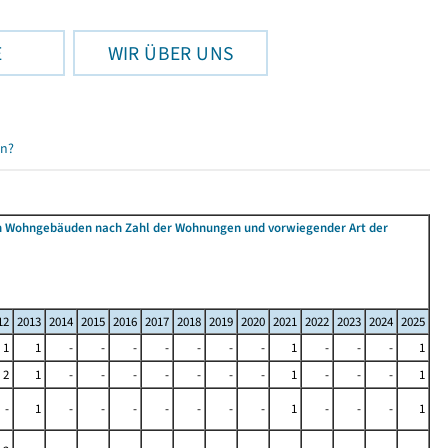
E
WIR ÜBER UNS
en?
 Wohngebäuden nach Zahl der Wohnungen und vorwiegender Art der
12
2013
2014
2015
2016
2017
2018
2019
2020
2021
2022
2023
2024
2025
1
1
-
-
-
-
-
-
-
1
-
-
-
1
2
1
-
-
-
-
-
-
-
1
-
-
-
1
-
1
-
-
-
-
-
-
-
1
-
-
-
1