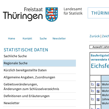
THÜRIN
Zurück
|
Zeic
Home
Kontakt
Suche
Newsletter
STATISTISCHE DATEN
Baufertigst
Sachliche Suche
verwendete H
Regionale Suche
Eichsf
Kürzlich bereitgestellte Daten
Allgemeine Angaben, Zuordnungen
Gebietsveränderungen,
Wohn
Änderungen zum Schlüsselverzeichnis
Wohn
Wohn
Definitionen und Erläuterungen
(ohn
Newsletter
Wohn