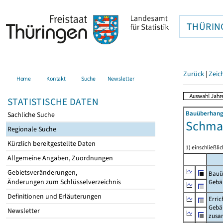
THÜRIN
Zurück
|
Zeic
Home
Kontakt
Suche
Newsletter
STATISTISCHE DATEN
Bauüberhang
Sachliche Suche
Schmal
Regionale Suche
Kürzlich bereitgestellte Daten
1) einschließ
Allgemeine Angaben, Zuordnungen
Gebietsveränderungen,
Bauü
Änderungen zum Schlüsselverzeichnis
Gebä
Definitionen und Erläuterungen
Erric
Gebä
Newsletter
zus