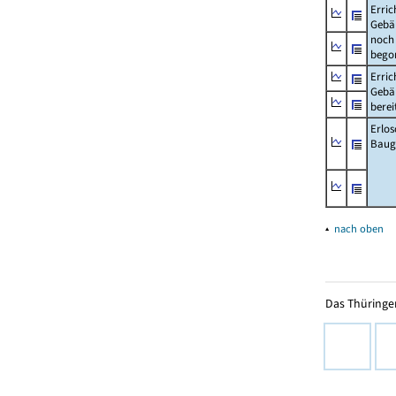
Erric
Gebä
noch 
bego
Erric
Gebä
berei
Erlo
Baug
▴
nach oben
Das Thüringer