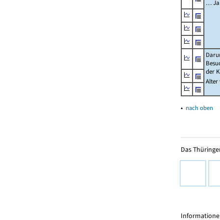
… Ja
Daru
Besu
der K
Alter
▴
nach oben
Das Thüringer
Informationen