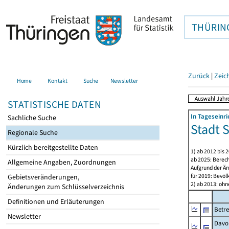
THÜRIN
Zurück
|
Zeic
Home
Kontakt
Suche
Newsletter
STATISTISCHE DATEN
In Tageseinr
Sachliche Suche
Stadt S
Regionale Suche
Kürzlich bereitgestellte Daten
1) ab 2012 bis 
ab 2025: Berec
Allgemeine Angaben, Zuordnungen
Aufgrund der Än
für 2019: Bevö
Gebietsveränderungen,
2) ab 2013: ohn
Änderungen zum Schlüsselverzeichnis
Definitionen und Erläuterungen
Betre
Newsletter
Davon