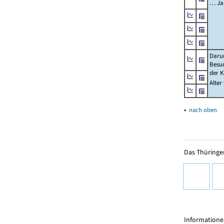
… Ja
Daru
Besu
der K
Alter
▴
nach oben
Das Thüringer
Informationen