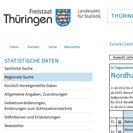
THÜRIN
Zurück
|
Zeic
Home
Kontakt
Suche
Newsletter
STATISTISCHE DATEN
In Tageseinr
Sachliche Suche
Nordha
Regionale Suche
Kürzlich bereitgestellte Daten
1) ab 2012 bis 
ab 2025: Berec
Allgemeine Angaben, Zuordnungen
Aufgrund der Än
für 2019: Bevö
Gebietsveränderungen,
2) ab 2013: ohn
Änderungen zum Schlüsselverzeichnis
Definitionen und Erläuterungen
Betre
Newsletter
Davon