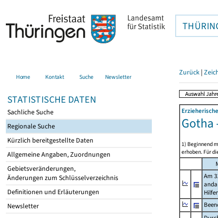
THÜRIN
Zurück
|
Zeic
Home
Kontakt
Suche
Newsletter
STATISTISCHE DATEN
Erzieherische
Sachliche Suche
Gotha 
Regionale Suche
Kürzlich bereitgestellte Daten
1) Beginnend mi
erhoben. Für di
Allgemeine Angaben, Zuordnungen
Gebietsveränderungen,
Am 31
Änderungen zum Schlüsselverzeichnis
anda
Definitionen und Erläuterungen
Hilfe
Beend
Newsletter
Durch