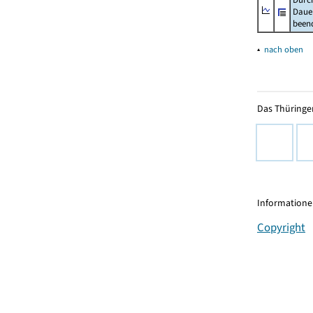
Dauer
beend
▴
nach oben
Das Thüringer
Informationen
Copyright