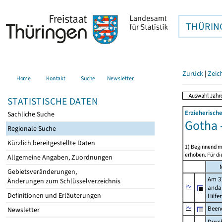
THÜRIN
Zurück
|
Zeic
Home
Kontakt
Suche
Newsletter
STATISTISCHE DATEN
Erzieherische
Sachliche Suche
Gotha 
Regionale Suche
Kürzlich bereitgestellte Daten
1) Beginnend mi
erhoben. Für di
Allgemeine Angaben, Zuordnungen
Gebietsveränderungen,
Am 31
Änderungen zum Schlüsselverzeichnis
anda
Definitionen und Erläuterungen
Hilfe
Beend
Newsletter
Durch