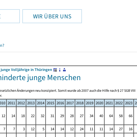
E
WIR ÜBER UNS
en?
 junge Volljährige in Thüringen
behinderte junge Menschen
setzlichen Änderungen neu konzipiert. Somit wurde ab 2007 auch die Hilfe nach § 27 SGB VIII
r.
010
2011
2012
2013
2014
2015
2016
2017
2018
2019
2020
2021
2022
2023
2
12
14
18
22
32
31
29
28
27
34
40
64
58
66
7
7
3
12
5
14
14
12
24
11
11
14
27
16