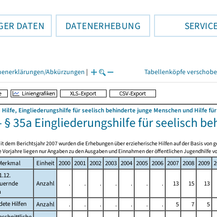
GER DATEN
DATENERHEBUNG
SERVIC
henerklärungen/Abkürzungen
|
Tabellenköpfe verschob
 Hilfe, Eingliederungshilfe für seelisch behinderte junge Menschen und Hilfe für
- § 35a Eingliederungshilfe für seelisch 
t dem Berichtsjahr 2007 wurden die Erhebungen über erzieherische Hilfen auf der Basis von ge
e Vorjahre liegen nur Angaben zu den Ausgaben und Einnahmen der öffentlichen Jugendhilfe vo
Merkmal
Einheit
2000
2001
2002
2003
2004
2005
2006
2007
2008
2009
2
.12.
uernde
Anzahl
.
.
.
.
.
.
.
13
15
13
n
ete Hilfen
Anzahl
.
.
.
.
.
.
.
5
7
5
schnittliche