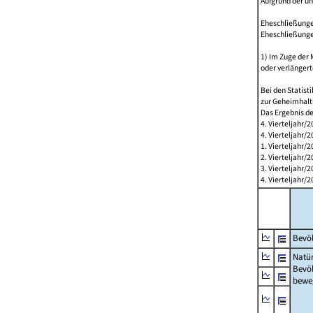
Aufgrund der u
Eheschließungen
Eheschließunge
1) Im Zuge der
oder verlängert
Bei den Statis
zur Geheimhalt
Das Ergebnis d
4. Vierteljahr/
4. Vierteljahr/
1. Vierteljahr
2. Vierteljahr
3. Vierteljahr
4. Vierteljahr
Bevöl
Natür
Bevö
bewe