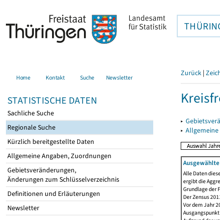
THÜRIN
Zurück
|
Zeic
Home
Kontakt
Suche
Newsletter
Kreisfr
STATISTISCHE DATEN
Sachliche Suche
▸
Gebietsverä
Regionale Suche
▸
Allgemeine
Kürzlich bereitgestellte Daten
Allgemeine Angaben, Zuordnungen
Ausgewählte 
Gebietsveränderungen,
Alle Daten dies
Änderungen zum Schlüsselverzeichnis
ergibt die Aggr
Grundlage der F
Definitionen und Erläuterungen
Der Zensus 2011
Vor dem Jahr 2
Newsletter
Ausgangspunkt f