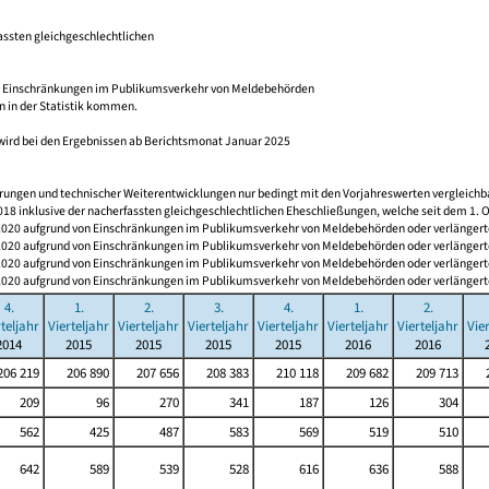
assten gleichgeschlechtlichen
n Einschränkungen im Publikumsverkehr von Meldebehörden
n in der Statistik kommen.
wird bei den Ergebnissen ab Berichtsmonat Januar 2025
derungen und technischer Weiterentwicklungen nur bedingt mit den Vorjahreswerten vergleichb
 2018 inklusive der nacherfassten gleichgeschlechtlichen Eheschließungen, welche seit dem 1
0 aufgrund von Einschränkungen im Publikumsverkehr von Meldebehörden oder verlängerten F
0 aufgrund von Einschränkungen im Publikumsverkehr von Meldebehörden oder verlängerten F
0 aufgrund von Einschränkungen im Publikumsverkehr von Meldebehörden oder verlängerten F
0 aufgrund von Einschränkungen im Publikumsverkehr von Meldebehörden oder verlängerten F
4.
1.
2.
3.
4.
1.
2.
rteljahr
Vierteljahr
Vierteljahr
Vierteljahr
Vierteljahr
Vierteljahr
Vierteljahr
Vie
2014
2015
2015
2015
2015
2016
2016
06 219
206 890
207 656
208 383
210 118
209 682
209 713
2
209
96
270
341
187
126
304
562
425
487
583
569
519
510
642
589
539
528
616
636
588