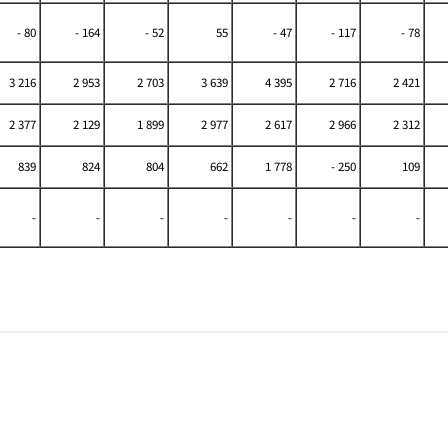
- 80
- 164
- 52
55
- 47
- 117
- 78
3 216
2 953
2 703
3 639
4 395
2 716
2 421
2 377
2 129
1 899
2 977
2 617
2 966
2 312
839
824
804
662
1 778
- 250
109
-
-
-
-
-
-
-