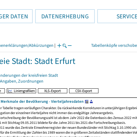
GER DATEN
DATENERHEBUNG
SERVIC
henerklärungen/Abkürzungen
|
Tabellenköpfe verschob
eie Stadt: Stadt Erfurt
nderungen der kreisfreien Stadt
 Angaben, Zuordnungen
Merkmale der Bevölkerung - Vierteljahresdaten
er Tabelle tragen vorläufigen Charakter. Da rückwirkende Korrekturen in unterjährigen Ergebn
egation der einzelnen Vierteljahre nicht immer das endgültige Jahresergebnis.
ortschreibung der Bevölkerungszahl ist ab dem Jahr 2022 die Datenbasis des Zensus 2022 mit
 mit Stichtag 09.05.2011 bildete für die Jahre 2011 bis 2021 die Fortschreibungsbasis.
011 wurde das Zentrale Einwohnerregister der neuen Bundesländer mit Stichtag 3.10.1990 als
ür die Ermittlung der Zahlen bis 1989 waren die in größeren Zeitabständen stattfindenden Vo