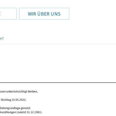
E
WIR ÜBER UNS
en?
issen unberücksichtigt bleiben,
 Stichtag 15.05.2022.
 Datengrundlage genutzt.
lkszählungen (zuletzt 31.12.1981).