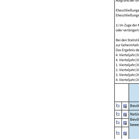
Aufgrund der u
Eheschließungen
Eheschließunge
1) Im Zuge der
oder verlängert
Bei den Statis
zur Geheimhalt
Das Ergebnis d
4. Vierteljahr/
4. Vierteljahr/
1. Vierteljahr
2. Vierteljahr
3. Vierteljahr
4. Vierteljahr
Bevöl
Natür
Bevö
bewe