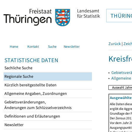
THÜRIN
Zurück
|
Zeic
Home
Kontakt
Suche
Newsletter
Kreisfr
STATISTISCHE DATEN
Sachliche Suche
▸
Gebietsverä
Regionale Suche
▸
Allgemeine
Kürzlich bereitgestellte Daten
Allgemeine Angaben, Zuordnungen
Ausgewählte 
Gebietsveränderungen,
Alle Daten dies
Änderungen zum Schlüsselverzeichnis
ergibt die Aggr
Grundlage der F
Definitionen und Erläuterungen
Der Zensus 2011
Vor dem Jahr 2
Newsletter
Ausgangspunkt f