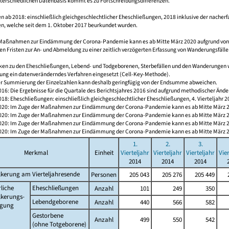
nterschiedlichen Datenbasis kommt es zu Fortschreibungsdifferenzen.
 ab 2018: einschließlich gleichgeschlechtlicher Eheschließungen, 2018 inklusive der nacherf
n, welche seit dem 1. Oktober 2017 beurkundet wurden.
 Maßnahmen zur Eindämmung der Corona-Pandemie kann es ab Mitte März 2020 aufgrund vo
en Fristen zur An- und Abmeldung zu einer zeitlich verzögerten Erfassung von Wanderungsfälle
tiken zu den Eheschließungen, Lebend- und Todgeborenen, Sterbefällen und den Wanderungen 
ung ein datenveränderndes Verfahren eingesetzt (Cell-Key-Methode).
er Summierung der Einzelzahlen kann deshalb geringfügig von der Endsumme abweichen.
2016: Die Ergebnisse für die Quartale des Berichtsjahres 2016 sind aufgrund methodischer Än
2018: Eheschließungen: einschließlich gleichgeschlechtlicher Eheschließungen, 4. Vierteljahr
/2020: Im Zuge der Maßnahmen zur Eindämmung der Corona-Pandemie kann es ab Mitte März 202
/2020: Im Zuge der Maßnahmen zur Eindämmung der Corona-Pandemie kann es ab Mitte März 202
/2020: Im Zuge der Maßnahmen zur Eindämmung der Corona-Pandemie kann es ab Mitte März 202
/2020: Im Zuge der Maßnahmen zur Eindämmung der Corona-Pandemie kann es ab Mitte März 202
1.
2.
3.
Merkmal
Einheit
Vierteljahr
Vierteljahr
Vierteljahr
Vie
2014
2014
2014
kerung am Vierteljahresende
Personen
205 043
205 276
205 449
2
liche
Eheschließungen
Anzahl
101
249
350
lkerungs-
Lebendgeborene
Anzahl
440
566
582
gung
Gestorbene
Anzahl
499
550
542
(ohne Totgeborene)