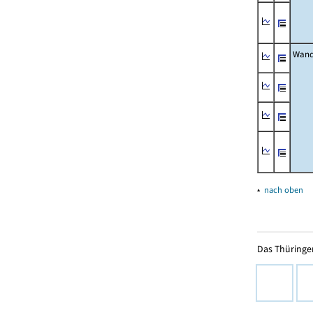
Wand
▴
nach oben
Das Thüringer