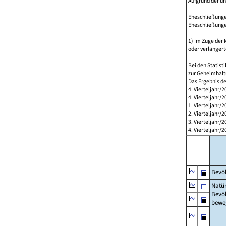
Aufgrund der u
Eheschließungen
Eheschließunge
1) Im Zuge der
oder verlängert
Bei den Statis
zur Geheimhalt
Das Ergebnis d
4. Vierteljahr/
4. Vierteljahr/
1. Vierteljahr
2. Vierteljahr
3. Vierteljahr
4. Vierteljahr
Bevöl
Natür
Bevö
bewe