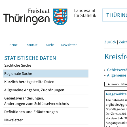
THÜRIN
Zurück
|
Zeic
Home
Kontakt
Suche
Newsletter
Kreisfr
STATISTISCHE DATEN
Sachliche Suche
▸
Gebietsverä
Regionale Suche
▸
Allgemeine
Kürzlich bereitgestellte Daten
Allgemeine Angaben, Zuordnungen
Ausgewählte 
Gebietsveränderungen,
Alle Daten dies
Änderungen zum Schlüsselverzeichnis
ergibt die Aggr
Grundlage der F
Definitionen und Erläuterungen
Der Zensus 2011
Vor dem Jahr 2
Newsletter
Ausgangspunkt f