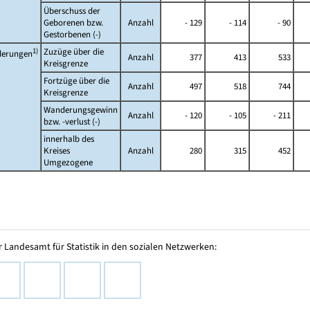
Überschuss der
Geborenen bzw.
Anzahl
- 129
- 114
- 90
Gestorbenen (-)
1)
Zuzüge über die
erungen
Anzahl
377
413
533
Kreisgrenze
Fortzüge über die
Anzahl
497
518
744
Kreisgrenze
Wanderungsgewinn
Anzahl
- 120
- 105
- 211
bzw.
-verlust (-)
innerhalb des
Kreises
Anzahl
280
315
452
Umgezogene
 Landesamt für Statistik in den sozialen Netzwerken: