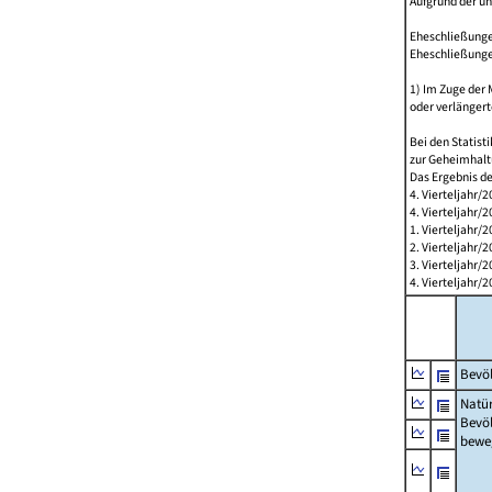
Aufgrund der u
Eheschließungen
Eheschließunge
1) Im Zuge der
oder verlängert
Bei den Statis
zur Geheimhalt
Das Ergebnis d
4. Vierteljahr/
4. Vierteljahr/
1. Vierteljahr
2. Vierteljahr
3. Vierteljahr
4. Vierteljahr
Bevöl
Natür
Bevö
bewe