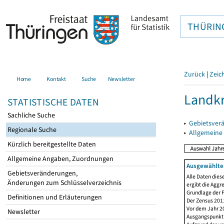
THÜRIN
Zurück
|
Zeic
Home
Kontakt
Suche
Newsletter
Landkr
STATISTISCHE DATEN
Sachliche Suche
▸
Gebietsver
Regionale Suche
▸
Allgemeine
Kürzlich bereitgestellte Daten
Allgemeine Angaben, Zuordnungen
Ausgewählte 
Gebietsveränderungen,
Alle Daten dies
Änderungen zum Schlüsselverzeichnis
ergibt die Aggr
Grundlage der F
Definitionen und Erläuterungen
Der Zensus 2011
Vor dem Jahr 2
Newsletter
Ausgangspunkt f