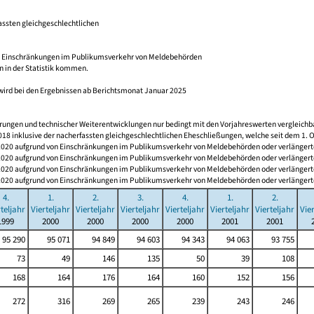
assten gleichgeschlechtlichen
n Einschränkungen im Publikumsverkehr von Meldebehörden
n in der Statistik kommen.
wird bei den Ergebnissen ab Berichtsmonat Januar 2025
derungen und technischer Weiterentwicklungen nur bedingt mit den Vorjahreswerten vergleichb
 2018 inklusive der nacherfassten gleichgeschlechtlichen Eheschließungen, welche seit dem 1
0 aufgrund von Einschränkungen im Publikumsverkehr von Meldebehörden oder verlängerten F
0 aufgrund von Einschränkungen im Publikumsverkehr von Meldebehörden oder verlängerten F
0 aufgrund von Einschränkungen im Publikumsverkehr von Meldebehörden oder verlängerten F
0 aufgrund von Einschränkungen im Publikumsverkehr von Meldebehörden oder verlängerten F
4.
1.
2.
3.
4.
1.
2.
rteljahr
Vierteljahr
Vierteljahr
Vierteljahr
Vierteljahr
Vierteljahr
Vierteljahr
Vie
1999
2000
2000
2000
2000
2001
2001
95 290
95 071
94 849
94 603
94 343
94 063
93 755
73
49
146
135
50
39
108
168
164
176
164
160
152
156
272
316
269
265
239
243
246