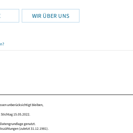
E
WIR ÜBER UNS
en?
issen unberücksichtigt bleiben,
 Stichtag 15.05.2022.
 Datengrundlage genutzt.
lkszählungen (zuletzt 31.12.1981).