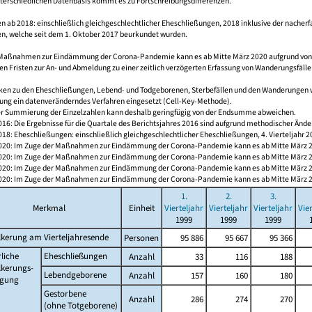
nterschiedlichen Datenbasis kommt es zu Fortschreibungsdifferenzen.
 ab 2018: einschließlich gleichgeschlechtlicher Eheschließungen, 2018 inklusive der nacherf
n, welche seit dem 1. Oktober 2017 beurkundet wurden.
 Maßnahmen zur Eindämmung der Corona-Pandemie kann es ab Mitte März 2020 aufgrund vo
en Fristen zur An- und Abmeldung zu einer zeitlich verzögerten Erfassung von Wanderungsfälle
tiken zu den Eheschließungen, Lebend- und Todgeborenen, Sterbefällen und den Wanderungen 
ung ein datenveränderndes Verfahren eingesetzt (Cell-Key-Methode).
er Summierung der Einzelzahlen kann deshalb geringfügig von der Endsumme abweichen.
2016: Die Ergebnisse für die Quartale des Berichtsjahres 2016 sind aufgrund methodischer Än
2018: Eheschließungen: einschließlich gleichgeschlechtlicher Eheschließungen, 4. Vierteljahr
/2020: Im Zuge der Maßnahmen zur Eindämmung der Corona-Pandemie kann es ab Mitte März 202
/2020: Im Zuge der Maßnahmen zur Eindämmung der Corona-Pandemie kann es ab Mitte März 202
/2020: Im Zuge der Maßnahmen zur Eindämmung der Corona-Pandemie kann es ab Mitte März 202
/2020: Im Zuge der Maßnahmen zur Eindämmung der Corona-Pandemie kann es ab Mitte März 202
1.
2.
3.
Merkmal
Einheit
Vierteljahr
Vierteljahr
Vierteljahr
Vie
1999
1999
1999
kerung am Vierteljahresende
Personen
95 886
95 667
95 366
liche
Eheschließungen
Anzahl
33
116
188
lkerungs-
Lebendgeborene
Anzahl
157
160
180
gung
Gestorbene
Anzahl
286
274
270
(ohne Totgeborene)