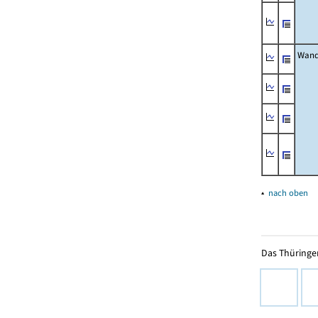
Wand
▴
nach oben
Das Thüringer