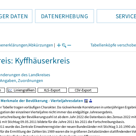
GER DATEN
DATENERHEBUNG
SERVIC
henerklärungen/Abkürzungen
|
Tabellenköpfe verschob
eis: Kyffhäuserkreis
änderungen des Landkreises
 Angaben, Zuordnungen
Merkmale der Bevölkerung - Vierteljahresdaten
er Tabelle tragen vorläufigen Charakter. Da rückwirkende Korrekturen in unterjährigen Ergebn
egation der einzelnen Vierteljahre nicht immer das endgültige Jahresergebnis.
ortschreibung der Bevölkerungszahl ist ab dem Jahr 2022 die Datenbasis des Zensus 2022 mit
 mit Stichtag 09.05.2011 bildete für die Jahre 2011 bis 2021 die Fortschreibungsbasis.
011 wurde das Zentrale Einwohnerregister der neuen Bundesländer mit Stichtag 3.10.1990 als
ür die Ermittlung der Zahlen bis 1989 waren die in größeren Zeitabständen stattfindenden Vo