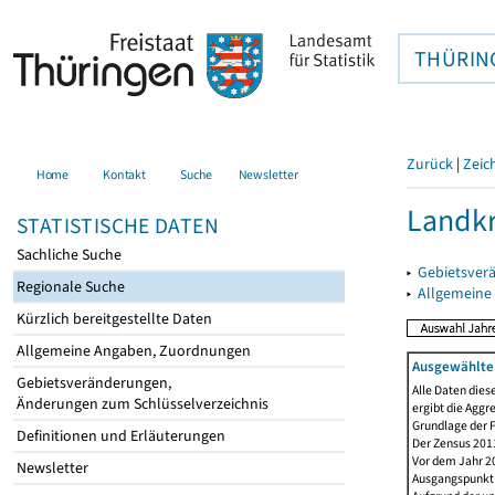
THÜRIN
Zurück
|
Zeic
Home
Kontakt
Suche
Newsletter
Landk
STATISTISCHE DATEN
Sachliche Suche
▸
Gebietsver
Regionale Suche
▸
Allgemeine
Kürzlich bereitgestellte Daten
Allgemeine Angaben, Zuordnungen
Ausgewählte 
Gebietsveränderungen,
Alle Daten dies
Änderungen zum Schlüsselverzeichnis
ergibt die Aggr
Grundlage der F
Definitionen und Erläuterungen
Der Zensus 2011
Vor dem Jahr 2
Newsletter
Ausgangspunkt f