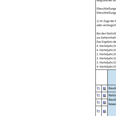
Aufgrund der u
Eheschließungen
Eheschließunge
1) Im Zuge der
oder verlängert
Bei den Statis
zur Geheimhalt
Das Ergebnis d
4. Vierteljahr/
4. Vierteljahr/
1. Vierteljahr
2. Vierteljahr
3. Vierteljahr
4. Vierteljahr
Bevöl
Natür
Bevö
bewe