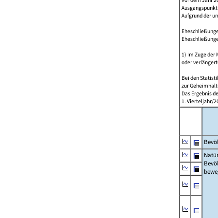
Vor dem Jahr 2
Ausgangspunkt f
Aufgrund der u
Eheschließungen
Eheschließunge
1) Im Zuge der
oder verlängert
Bei den Statis
zur Geheimhalt
Das Ergebnis d
1. Vierteljahr
Bevöl
Natür
Bevö
bewe