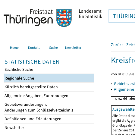
THÜRIN
Zurück
|
Zeic
Home
Kontakt
Suche
Newsletter
Kreisfr
STATISTISCHE DATEN
Sachliche Suche
von 01.01.1998 
Regionale Suche
▸
Gebietsverä
Kürzlich bereitgestellte Daten
▸
Allgemeine
Allgemeine Angaben, Zuordnungen
Gebietsveränderungen,
Ausgewählte 
Änderungen zum Schlüsselverzeichnis
Alle Daten dies
Definitionen und Erläuterungen
ergibt die Aggr
Grundlage der F
Newsletter
Der Zensus 2011