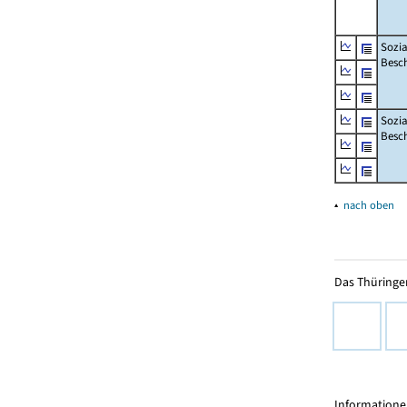
Sozia
Besch
Sozia
Besc
▴
nach oben
Das Thüringer
Informationen