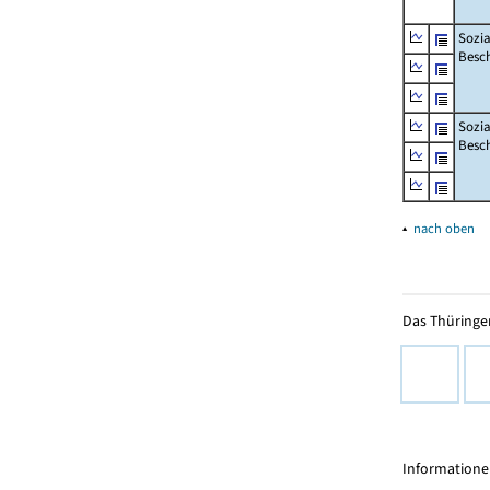
Sozia
Besch
Sozia
Besc
▴
nach oben
Das Thüringer
Informationen