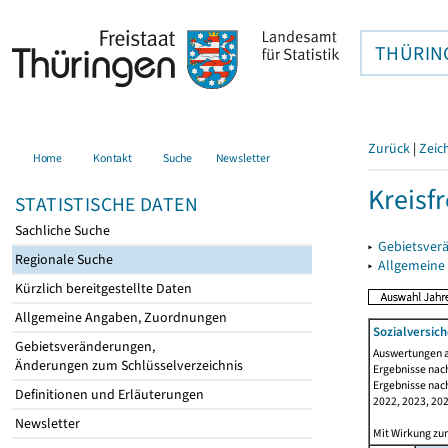
THÜRIN
Zurück
|
Zeic
Home
Kontakt
Suche
Newsletter
Kreisfr
STATISTISCHE DATEN
Sachliche Suche
▸
Gebietsverä
Regionale Suche
▸
Allgemeine
Kürzlich bereitgestellte Daten
Allgemeine Angaben, Zuordnungen
Sozialversich
Gebietsveränderungen,
Auswertungen au
Änderungen zum Schlüsselverzeichnis
Ergebnisse nach
Ergebnisse nach
Definitionen und Erläuterungen
2022, 2023, 202
Newsletter
Mit Wirkung zum