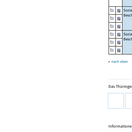
Sozia
Besch
Sozia
Besc
▴
nach oben
Das Thüringer
Informationen