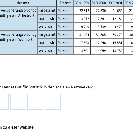
Merkmal
Einheit
30.9.1999
30.9.2000
30.9.2001
30.9.
lversicherungspflichtig
insgesamt
Personen
22 812
22 330
21 654
21
äftigte am Arbeitsort
männlich
Personen
13 072
12 591
12 184
12
weiblich
Personen
9 740
9 739
9 470
9
lversicherungspflichtig
insgesamt
Personen
31 194
31 305
30 270
30
häftigte am Wohnort
männlich
Personen
17 393
17 246
16 531
16
weiblich
Personen
13 801
14 059
13 739
13
 Landesamt für Statistik in den sozialen Netzwerken:
 zu dieser Website: