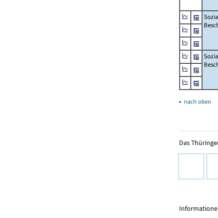
Sozia
Besch
Sozia
Besc
▴
nach oben
Das Thüringer
Informationen