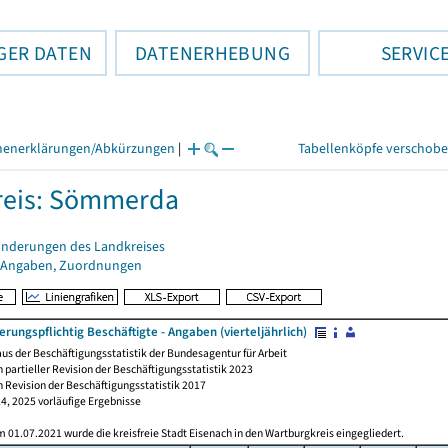
GER DATEN
DATENERHEBUNG
SERVIC
henerklärungen/Abkürzungen
|
Tabellenköpfe verschob
reis: Sömmerda
änderungen des Landkreises
 Angaben, Zuordnungen
erungspflichtig Beschäftigte - Angaben (vierteljährlich)
s der Beschäftigungsstatistik der Bundesagentur für Arbeit
 partieller Revision der Beschäftigungsstatistik 2023
 Revision der Beschäftigungsstatistik 2017
4, 2025 vorläufige Ergebnisse
 01.07.2021 wurde die kreisfreie Stadt Eisenach in den Wartburgkreis eingegliedert.