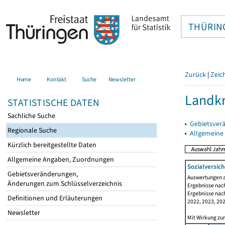
THÜRIN
Zurück
|
Zeic
Home
Kontakt
Suche
Newsletter
Landk
STATISTISCHE DATEN
Sachliche Suche
▸
Gebietsver
Regionale Suche
▸
Allgemeine
Kürzlich bereitgestellte Daten
Allgemeine Angaben, Zuordnungen
Sozialversich
Gebietsveränderungen,
Auswertungen au
Änderungen zum Schlüsselverzeichnis
Ergebnisse nach
Ergebnisse nach
Definitionen und Erläuterungen
2022, 2023, 202
Newsletter
Mit Wirkung zum