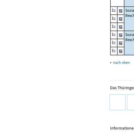
Sozia
Besch
Sozia
Besc
▴
nach oben
Das Thüringer
Informationen