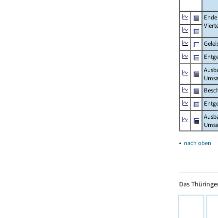
Ende
Viert
Gelei
Entge
Ausb
Umsa
Besch
Entge
Ausb
Umsat
▴
nach oben
Das Thüringer