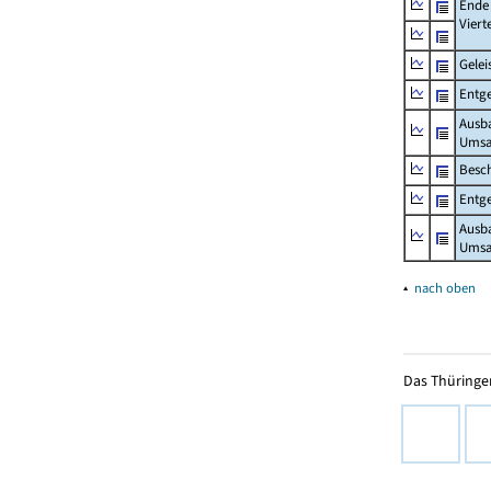
Ende
Viert
Gelei
Entge
Ausb
Umsa
Besch
Entge
Ausb
Umsat
▴
nach oben
Das Thüringer