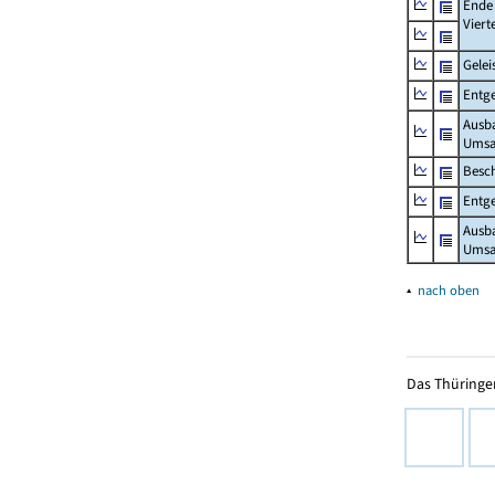
Ende
Viert
Gelei
Entge
Ausb
Umsa
Besch
Entge
Ausb
Umsat
▴
nach oben
Das Thüringer