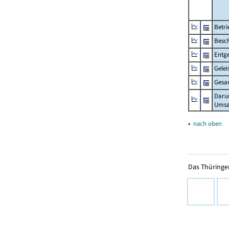
Betri
Besch
Entge
Gelei
Gesa
Daru
Umsa
▴
nach oben
Das Thüringer