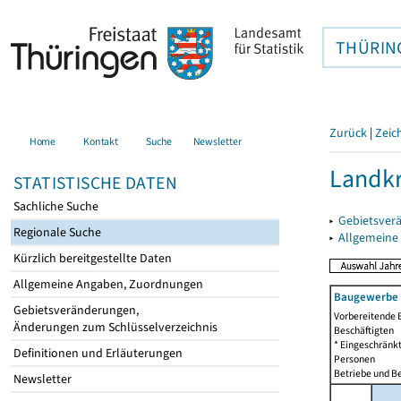
THÜRIN
Zurück
|
Zeic
Home
Kontakt
Suche
Newsletter
Landkr
STATISTISCHE DATEN
Sachliche Suche
▸
Gebietsver
Regionale Suche
▸
Allgemeine
Kürzlich bereitgestellte Daten
Allgemeine Angaben, Zuordnungen
Baugewerbe i
Gebietsveränderungen,
Vorbereitende 
Änderungen zum Schlüsselverzeichnis
Beschäftigten
* Eingeschränkt
Definitionen und Erläuterungen
Personen
Betriebe und Be
Newsletter