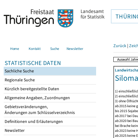
THÜRIN
Zurück
|
Zeic
Home
Kontakt
Suche
Newsletter
STATISTISCHE DATEN
Landwirtscha
Sachliche Suche
Siloma
Regionale Suche
Kürzlich bereitgestellte Daten
1) einschließli
2) einschließlic
Allgemeine Angaben, Zuordnungen
3) ohne Ölfrüch
ab 2015 keine g
Gebietsveränderungen,
bis 2015 Sojabo
Änderungen zum Schlüsselverzeichnis
ab 2017 bei Da
ab 2020 bei Ba
Definitionen und Erläuterungen
bei Brache kein
Newsletter
ab 2023 keine 
ab 2025 keine E