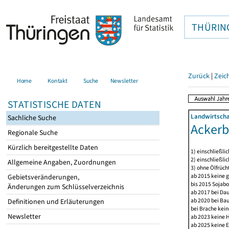
THÜRIN
Zurück
|
Zeic
Home
Kontakt
Suche
Newsletter
STATISTISCHE DATEN
Landwirtscha
Sachliche Suche
Acker
Regionale Suche
Kürzlich bereitgestellte Daten
1) einschließli
2) einschließlic
Allgemeine Angaben, Zuordnungen
3) ohne Ölfrüch
ab 2015 keine g
Gebietsveränderungen,
bis 2015 Sojabo
Änderungen zum Schlüsselverzeichnis
ab 2017 bei Da
ab 2020 bei Ba
Definitionen und Erläuterungen
bei Brache kein
Newsletter
ab 2023 keine 
ab 2025 keine E