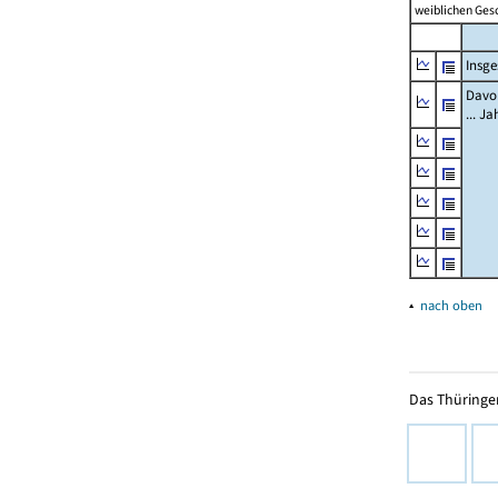
weiblichen Ges
Insg
Davon
... J
▴
nach oben
Das Thüringer