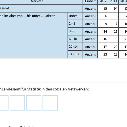
Merkmal
Einheit
2012
2013
201
gesamt
Anzahl
85
94
8
n im Alter von ... bis unter ... Jahren
unter 1
Anzahl
6
8
1 - 3
Anzahl
9
17
1
3 - 6
Anzahl
14
11
1
6 - 10
Anzahl
16
16
2
10 -14
Anzahl
17
20
1
14 - 18
Anzahl
23
22
1
 Landesamt für Statistik in den sozialen Netzwerken: