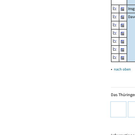
Ins
Davo
▴
nach oben
Das Thüringer