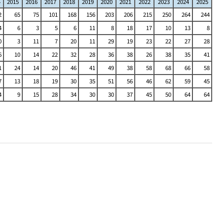
4
2015
2016
2017
2018
2019
2020
2021
2022
2023
2024
2025
2
65
75
101
168
156
203
206
215
250
264
244
4
6
3
5
6
11
8
18
17
10
13
8
0
3
11
7
20
11
29
19
23
22
27
28
6
10
14
22
32
28
36
38
26
38
35
41
1
24
14
20
46
41
49
38
58
68
66
58
7
13
18
19
30
35
51
56
46
62
59
45
4
9
15
28
34
30
30
37
45
50
64
64