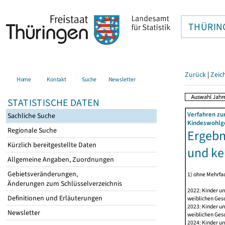
THÜRIN
Zurück
|
Zeic
Home
Kontakt
Suche
Newsletter
STATISTISCHE DATEN
Verfahren zu
Sachliche Suche
Kindeswohlge
Regionale Suche
Ergebn
Kürzlich bereitgestellte Daten
und ke
Allgemeine Angaben, Zuordnungen
Gebietsveränderungen,
1) ohne Mehrfa
Änderungen zum Schlüsselverzeichnis
2022: Kinder u
Definitionen und Erläuterungen
weiblichen Ges
2023: Kinder u
Newsletter
weiblichen Ges
2024: Kinder u