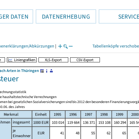
GER DATEN
DATENERHEBUNG
SERVIC
henerklärungen/Abkürzungen
|
Tabellenköpfe verschob
ch Arten in Thüringen
teuer
echnungsstatistik
 haushaltstechnische Verrechnungen
men bei gesetzlichen Sozialversicherungen sind bis 2012 den besonderen Finanzierungsvorgä
0.06. des Jahres
Merkmal
Einheit
1995
1996
1997
1998
1999
2000
ahmen
insgesamt
1000 EUR
103 014
119 664
136 371
153 108
160 294
165 5
je
EUR
41
48
55
62
65
Einwohner