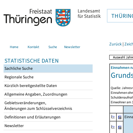
THÜRIN
Zurück
|
Zeic
Home
Kontakt
Suche
Newsletter
STATISTISCHE DATEN
Einnahmen na
Sachliche Suche
Grunds
Regionale Suche
Kürzlich bereitgestellte Daten
Quelle: Jahresr
Einnahmen ohne
Allgemeine Angaben, Zuordnungen
Schuldenaufnah
Einwohner am 3
Gebietsveränderungen,
Änderungen zum Schlüsselverzeichnis
Definitionen und Erläuterungen
Einn
Newsletter