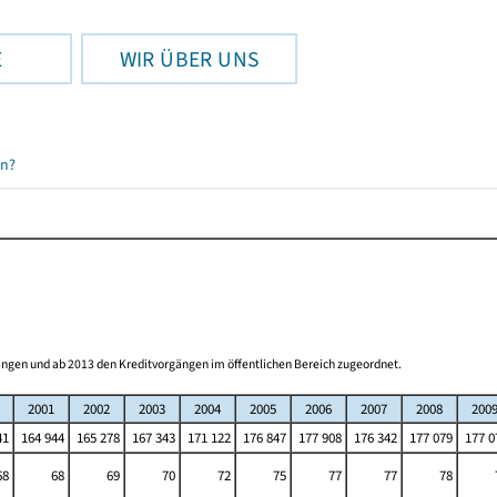
E
WIR ÜBER UNS
en?
ngen und ab 2013 den Kreditvorgängen im öffentlichen Bereich zugeordnet.
2001
2002
2003
2004
2005
2006
2007
2008
200
41
164 944
165 278
167 343
171 122
176 847
177 908
176 342
177 079
177 0
68
68
69
70
72
75
77
77
78