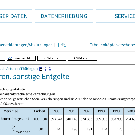
GER DATEN
DATENERHEBUNG
SERVIC
henerklärungen/Abkürzungen
|
Tabellenköpfe verschob
ch Arten in Thüringen
en, sonstige Entgelte
echnungsstatistik
 haushaltstechnische Verrechnungen
men bei gesetzlichen Sozialversicherungen sind bis 2012 den besonderen Finanzierungsvorgä
0.06. des Jahres
Merkmal
Einheit
1995
1996
1997
1998
1999
2000
ahmen
insgesamt
1000 EUR
353 048
340 178
324 365
305 933
308 998
294 6
je
EUR
141
136
131
124
126
1
Einwohner