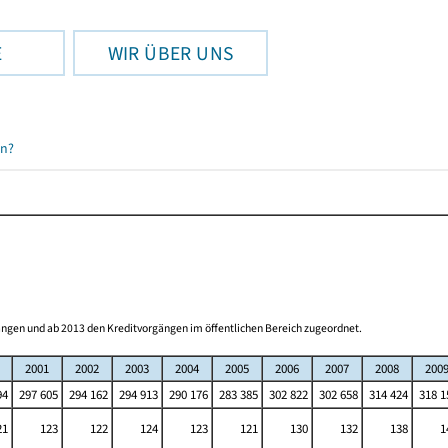
E
WIR ÜBER UNS
en?
ngen und ab 2013 den Kreditvorgängen im öffentlichen Bereich zugeordnet.
2001
2002
2003
2004
2005
2006
2007
2008
200
94
297 605
294 162
294 913
290 176
283 385
302 822
302 658
314 424
318 1
21
123
122
124
123
121
130
132
138
1