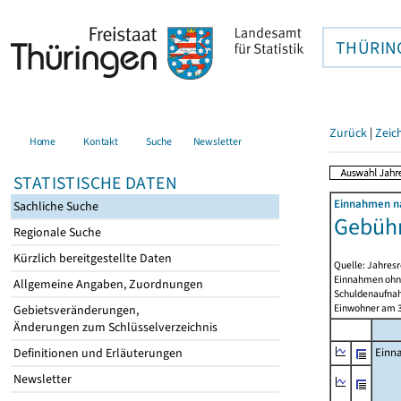
THÜRIN
Zurück
|
Zeic
Home
Kontakt
Suche
Newsletter
STATISTISCHE DATEN
Einnahmen na
Sachliche Suche
Gebühr
Regionale Suche
Kürzlich bereitgestellte Daten
Quelle: Jahresr
Einnahmen ohne
Allgemeine Angaben, Zuordnungen
Schuldenaufnah
Einwohner am 3
Gebietsveränderungen,
Änderungen zum Schlüsselverzeichnis
Definitionen und Erläuterungen
Einn
Newsletter