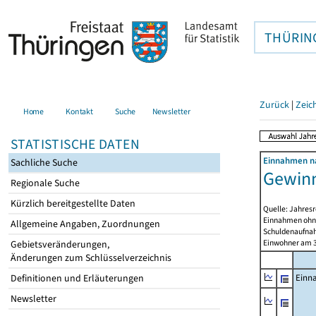
THÜRIN
Zurück
|
Zeic
Home
Kontakt
Suche
Newsletter
STATISTISCHE DATEN
Einnahmen na
Sachliche Suche
Gewinn
Regionale Suche
Kürzlich bereitgestellte Daten
Quelle: Jahresr
Einnahmen ohne
Allgemeine Angaben, Zuordnungen
Schuldenaufnah
Einwohner am 3
Gebietsveränderungen,
Änderungen zum Schlüsselverzeichnis
Definitionen und Erläuterungen
Einn
Newsletter