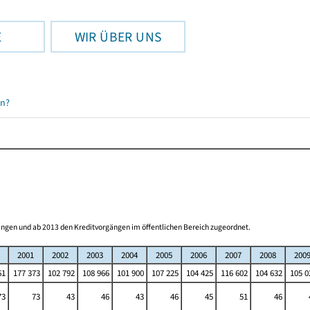
E
WIR ÜBER UNS
en?
ngen und ab 2013 den Kreditvorgängen im öffentlichen Bereich zugeordnet.
2001
2002
2003
2004
2005
2006
2007
2008
200
61
177 373
102 792
108 966
101 900
107 225
104 425
116 602
104 632
105 0
73
73
43
46
43
46
45
51
46