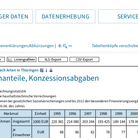
GER DATEN
DATENERHEBUNG
SERVIC
henerklärungen/Abkürzungen
|
Tabellenköpfe verschob
ch Arten in Thüringen
anteile, Konzessionsabgaben
echnungsstatistik
 haushaltstechnische Verrechnungen
men bei gesetzlichen Sozialversicherungen sind bis 2012 den besonderen Finanzierungsvorgä
0.06. des Jahres
Merkmal
Einheit
1995
1996
1997
1998
1999
2000
ahmen
insgesamt
1000 EUR
220 381
214 080
203 244
193 425
189 144
178 0
je
EUR
88
86
82
78
77
Einwohner