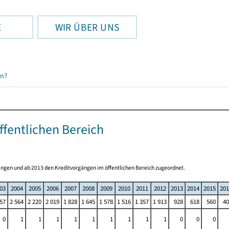
E
WIR ÜBER UNS
en?
fentlichen Bereich
ngen und ab 2013 den Kreditvorgängen im öffentlichen Bereich zugeordnet.
03
2004
2005
2006
2007
2008
2009
2010
2011
2012
2013
2014
2015
201
57
2 564
2 220
2 019
1 828
1 645
1 578
1 516
1 357
1 913
928
618
560
40
0
1
1
1
1
1
1
1
1
1
0
0
0