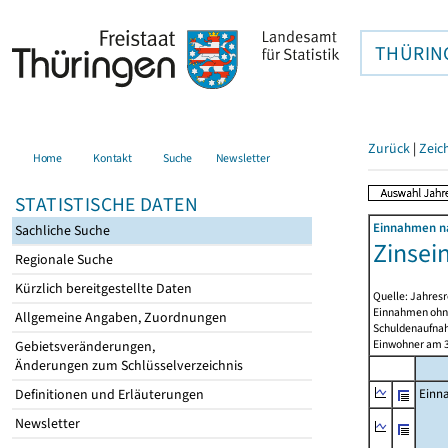
THÜRIN
Zurück
|
Zeic
Home
Kontakt
Suche
Newsletter
STATISTISCHE DATEN
Einnahmen na
Sachliche Suche
Zinsei
Regionale Suche
Kürzlich bereitgestellte Daten
Quelle: Jahresr
Einnahmen ohne
Allgemeine Angaben, Zuordnungen
Schuldenaufnah
Einwohner am 3
Gebietsveränderungen,
Änderungen zum Schlüsselverzeichnis
Definitionen und Erläuterungen
Einn
Newsletter