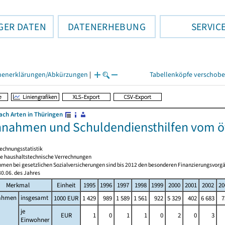
GER DATEN
DATENERHEBUNG
SERVIC
henerklärungen/Abkürzungen
|
Tabellenköpfe verschob
ch Arten in Thüringen
nnahmen und Schuldendiensthilfen vom öf
echnungsstatistik
 haushaltstechnische Verrechnungen
men bei gesetzlichen Sozialversicherungen sind bis 2012 den besonderen Finanzierungsvorgä
0.06. des Jahres
Merkmal
Einheit
1995
1996
1997
1998
1999
2000
2001
2002
20
ahmen
insgesamt
1000 EUR
1 429
989
1 589
1 561
922
5 329
402
6 683
7
je
EUR
1
0
1
1
0
2
0
3
Einwohner