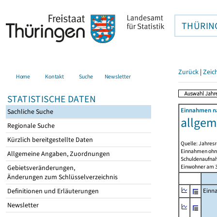
THÜRIN
Zurück
|
Zeic
Home
Kontakt
Suche
Newsletter
STATISTISCHE DATEN
Einnahmen na
Sachliche Suche
allgem
Regionale Suche
Kürzlich bereitgestellte Daten
Quelle: Jahresr
Einnahmen ohne
Allgemeine Angaben, Zuordnungen
Schuldenaufnah
Einwohner am 3
Gebietsveränderungen,
Änderungen zum Schlüsselverzeichnis
Definitionen und Erläuterungen
Einn
Newsletter