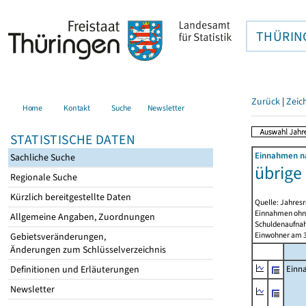
THÜRIN
Zurück
|
Zeic
Home
Kontakt
Suche
Newsletter
STATISTISCHE DATEN
Einnahmen na
Sachliche Suche
übrige
Regionale Suche
Kürzlich bereitgestellte Daten
Quelle: Jahresr
Einnahmen ohne
Allgemeine Angaben, Zuordnungen
Schuldenaufnah
Einwohner am 3
Gebietsveränderungen,
Änderungen zum Schlüsselverzeichnis
Definitionen und Erläuterungen
Einn
Newsletter