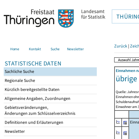
THÜRIN
Zurück
|
Zeic
Home
Kontakt
Suche
Newsletter
STATISTISCHE DATEN
Einnahmen na
Sachliche Suche
übrige
Regionale Suche
Kürzlich bereitgestellte Daten
Quelle: Jahresr
Einnahmen ohne
Allgemeine Angaben, Zuordnungen
Schuldenaufnah
Einwohner am 3
Gebietsveränderungen,
Änderungen zum Schlüsselverzeichnis
Definitionen und Erläuterungen
Einn
Newsletter