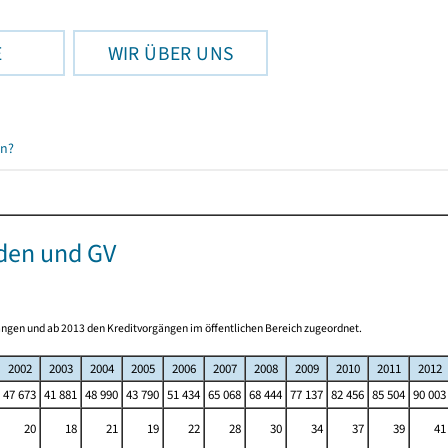
E
WIR ÜBER UNS
en?
den und GV
ngen und ab 2013 den Kreditvorgängen im öffentlichen Bereich zugeordnet.
2002
2003
2004
2005
2006
2007
2008
2009
2010
2011
2012
47 673
41 881
48 990
43 790
51 434
65 068
68 444
77 137
82 456
85 504
90 003
20
18
21
19
22
28
30
34
37
39
41