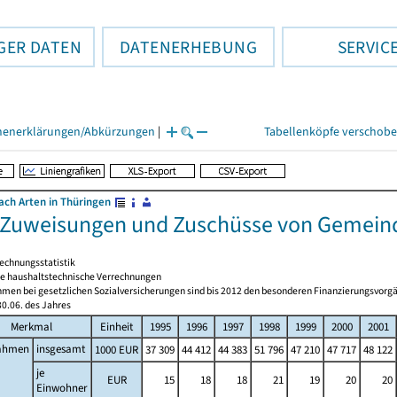
GER DATEN
DATENERHEBUNG
SERVIC
henerklärungen/Abkürzungen
|
Tabellenköpfe verschob
ch Arten in Thüringen
 Zuweisungen und Zuschüsse von Gemein
echnungsstatistik
 haushaltstechnische Verrechnungen
men bei gesetzlichen Sozialversicherungen sind bis 2012 den besonderen Finanzierungsvorgä
0.06. des Jahres
Merkmal
Einheit
1995
1996
1997
1998
1999
2000
2001
ahmen
insgesamt
1000 EUR
37 309
44 412
44 383
51 796
47 210
47 717
48 122
je
EUR
15
18
18
21
19
20
20
Einwohner