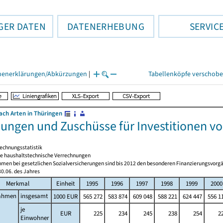
GER DATEN
DATENERHEBUNG
SERVIC
henerklärungen/Abkürzungen
|
Tabellenköpfe verschob
ch Arten in Thüringen
ungen und Zuschüsse für Investitionen v
echnungsstatistik
 haushaltstechnische Verrechnungen
men bei gesetzlichen Sozialversicherungen sind bis 2012 den besonderen Finanzierungsvorgä
0.06. des Jahres
Merkmal
Einheit
1995
1996
1997
1998
1999
2000
ahmen
insgesamt
1000 EUR
565 272
583 874
609 048
588 221
624 447
556 1
je
EUR
225
234
245
238
254
2
Einwohner