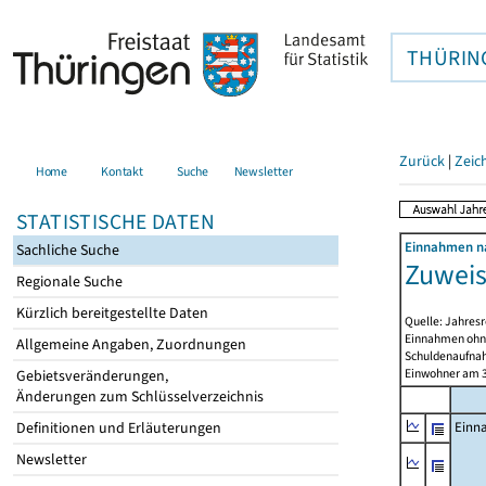
THÜRIN
Zurück
|
Zeic
Home
Kontakt
Suche
Newsletter
STATISTISCHE DATEN
Einnahmen na
Sachliche Suche
Zuweis
Regionale Suche
Kürzlich bereitgestellte Daten
Quelle: Jahresr
Einnahmen ohne
Allgemeine Angaben, Zuordnungen
Schuldenaufnah
Einwohner am 3
Gebietsveränderungen,
Änderungen zum Schlüsselverzeichnis
Definitionen und Erläuterungen
Einn
Newsletter