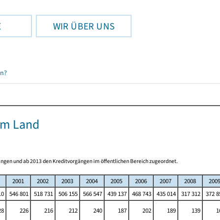
E
WIR ÜBER UNS
en?
om Land
ngen und ab 2013 den Kreditvorgängen im öffentlichen Bereich zugeordnet.
2001
2002
2003
2004
2005
2006
2007
2008
200
10
546 801
518 731
506 155
566 547
439 137
468 743
435 014
317 312
372 8
28
226
216
212
240
187
202
189
139
1