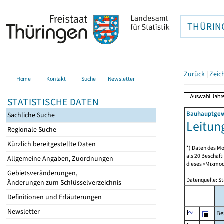
THÜRIN
Zurück
|
Zeic
Home
Kontakt
Suche
Newsletter
STATISTISCHE DATEN
Bauhauptgewe
Sachliche Suche
Leitun
Regionale Suche
Kürzlich bereitgestellte Daten
*) Daten des Mo
als 20 Beschäf
Allgemeine Angaben, Zuordnungen
dieses »Mixmode
Gebietsveränderungen,
Datenquelle: S
Änderungen zum Schlüsselverzeichnis
Definitionen und Erläuterungen
Newsletter
Be