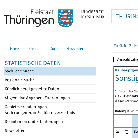
THÜRIN
Zurück
|
Zeic
Home
Kontakt
Suche
Newsletter
STATISTISCHE DATEN
Bauhauptgewe
Sachliche Suche
Sonsti
Regionale Suche
Kürzlich bereitgestellte Daten
*) Daten des Mo
als 20 Beschäf
Allgemeine Angaben, Zuordnungen
dieses »Mixmode
Gebietsveränderungen,
Datenquelle: S
Änderungen zum Schlüsselverzeichnis
Definitionen und Erläuterungen
Newsletter
Be