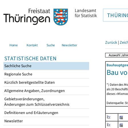
THÜRIN
Zurück
|
Zeic
Home
Kontakt
Suche
Newsletter
STATISTISCHE DATEN
Bauhauptgewe
Sachliche Suche
Bau v
Regionale Suche
Kürzlich bereitgestellte Daten
*) Daten des Mo
als 20 Beschäf
Allgemeine Angaben, Zuordnungen
dieses »Mixmode
Gebietsveränderungen,
Datenquelle: S
Änderungen zum Schlüsselverzeichnis
Definitionen und Erläuterungen
Newsletter