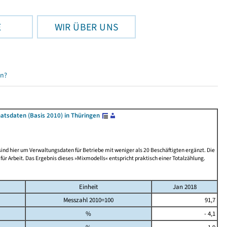
E
WIR ÜBER UNS
en?
atsdaten (Basis 2010) in Thüringen
nd hier um Verwaltungsdaten für Betriebe mit weniger als 20 Beschäftigten ergänzt. Die
Arbeit. Das Ergebnis dieses »Mixmodells« entspricht praktisch einer Totalzählung.
Einheit
Jan 2018
Messzahl 2010=100
91,7
%
- 4,1