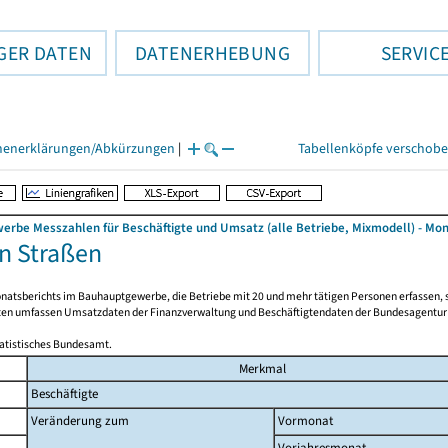
GER DATEN
DATENERHEBUNG
SERVIC
henerklärungen/Abkürzungen
|
Tabellenköpfe verschob
rbe Messzahlen für Beschäftigte und Umsatz (alle Betriebe, Mixmodell) - Mon
n Straßen
natsberichts im Bauhauptgewerbe, die Betriebe mit 20 und mehr tätigen Personen erfassen, si
en umfassen Umsatzdaten der Finanzverwaltung und Beschäftigtendaten der Bundesagentur für 
tatistisches Bundesamt.
Merkmal
Beschäftigte
Veränderung zum
Vormonat
Vorjahresmonat