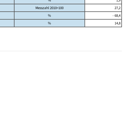
%
1,9
Messzahl 2010=100
27,2
%
- 68,4
%
14,8