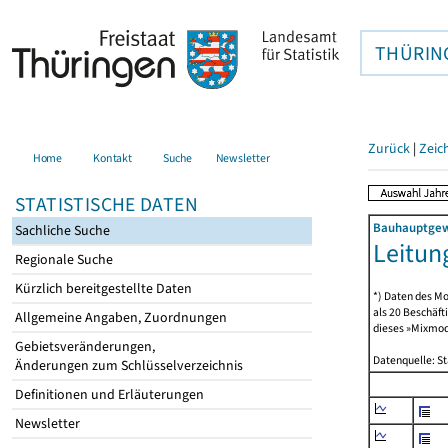
THÜRIN
Zurück
|
Zeic
Home
Kontakt
Suche
Newsletter
STATISTISCHE DATEN
Bauhauptgewe
Sachliche Suche
Leitun
Regionale Suche
Kürzlich bereitgestellte Daten
*) Daten des Mo
als 20 Beschäf
Allgemeine Angaben, Zuordnungen
dieses »Mixmode
Gebietsveränderungen,
Datenquelle: S
Änderungen zum Schlüsselverzeichnis
Definitionen und Erläuterungen
Newsletter