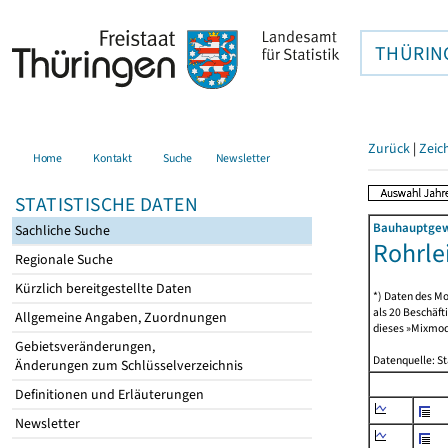
THÜRIN
Zurück
|
Zeic
Home
Kontakt
Suche
Newsletter
STATISTISCHE DATEN
Bauhauptgewe
Sachliche Suche
Rohrle
Regionale Suche
Kürzlich bereitgestellte Daten
*) Daten des Mo
als 20 Beschäf
Allgemeine Angaben, Zuordnungen
dieses »Mixmode
Gebietsveränderungen,
Datenquelle: S
Änderungen zum Schlüsselverzeichnis
Definitionen und Erläuterungen
Newsletter