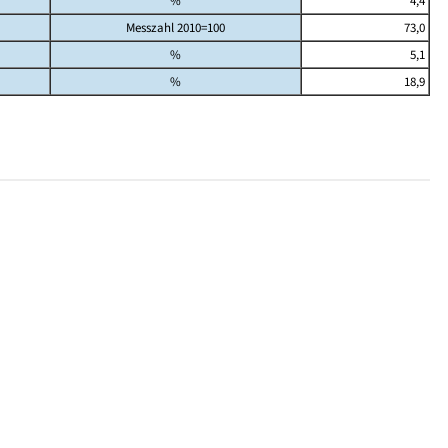
%
4,4
Messzahl 2010=100
73,0
%
5,1
%
18,9