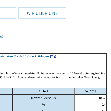
E
WIR ÜBER UNS
en?
atsdaten (Basis 2010) in Thüringen
nd hier um Verwaltungsdaten für Betriebe mit weniger als 20 Beschäftigten ergänzt. Die
Arbeit. Das Ergebnis dieses »Mixmodells« entspricht praktisch einer Totalzählung.
Einheit
Feb 2018
Messzahl 2010=100
109,2
%
0,4