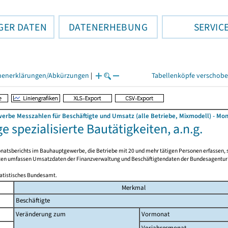
GER DATEN
DATENERHEBUNG
SERVIC
henerklärungen/Abkürzungen
|
Tabellenköpfe verschob
rbe Messzahlen für Beschäftigte und Umsatz (alle Betriebe, Mixmodell) - Mon
e spezialisierte Bautätigkeiten, a.n.g.
natsberichts im Bauhauptgewerbe, die Betriebe mit 20 und mehr tätigen Personen erfassen, si
en umfassen Umsatzdaten der Finanzverwaltung und Beschäftigtendaten der Bundesagentur für 
tatistisches Bundesamt.
Merkmal
Beschäftigte
Veränderung zum
Vormonat
Vorjahresmonat