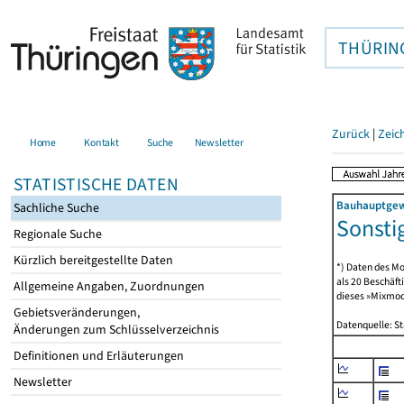
THÜRIN
Zurück
|
Zeic
Home
Kontakt
Suche
Newsletter
STATISTISCHE DATEN
Bauhauptgewe
Sachliche Suche
Sonstig
Regionale Suche
Kürzlich bereitgestellte Daten
*) Daten des Mo
als 20 Beschäf
Allgemeine Angaben, Zuordnungen
dieses »Mixmode
Gebietsveränderungen,
Datenquelle: S
Änderungen zum Schlüsselverzeichnis
Definitionen und Erläuterungen
Newsletter